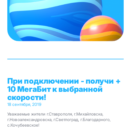
При подключении - получи +
10 МегаБит к выбранной
скорости!
18 сентября, 2019
Уважаемые жители г.Ставрополя, г.Михайловска,
г.Новоалександровска, г.Светлоград, г.Благодарного,
с.Кочубеевское!