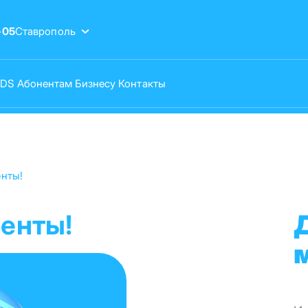
-05
Ставрополь
VDS
Абонентам
Бизнесу
Контакты
нты!
енты!