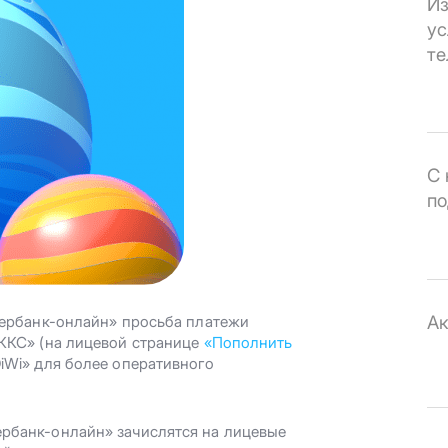
Из
ус
те
С 
по
Ак
бербанк-онлайн» просьба платежи
«ККС» (на лицевой странице
«Пополнить
iWi» для более оперативного
рбанк-онлайн» зачислятся на лицевые