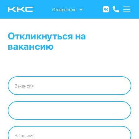
Перейти
к
Ставрополь
основному
содержанию
Откликнуться на
вакансию
Вакансия